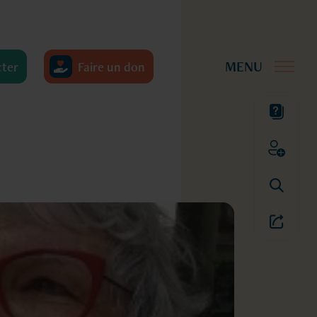
cter
Faire un don