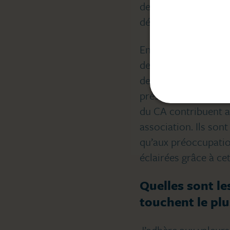
de soin et des outils
démarche de réflexi
En tant qu’administr
des établissements. 
de faire connaissanc
présents lors d’évèn
du CA contribuent ac
association. Ils so
qu’aux préoccupation
éclairées grâce à ce
Quelles sont le
touchent le plu
J’adhère aux valeurs 