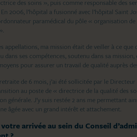
ectrice des soins », puis comme responsable des ser
En 2006, l’hôpital a fusionné avec l’hôpital Saint Jos
donnateur paramédical du pôle « organisation de so
».
es appellations, ma mission était de veiller à ce que 
u dans ses compétences, soutenu dans sa mission, 
 moyens pour assurer un travail de qualité auprès des
traite de 6 mois, j’ai été sollicitée par le Directeu
sition au poste de « directrice de la qualité des soi
ion générale. J’y suis restée 2 ans me permettant ain
nne âgée avec un grand intérêt et attachement.
otre arrivée au sein du Conseil d’admi
nt ?