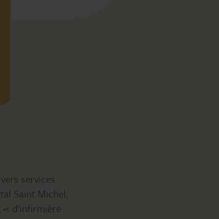
ivers services
ital Saint Michel,
t « d’infirmière