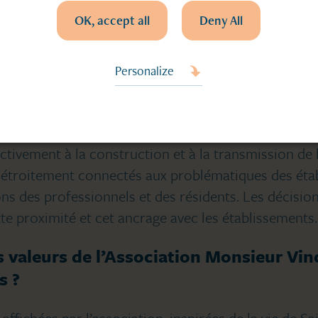
 qualité, dans la cellule de crise pendant l’épidémie 
OK, accept all
Deny All
on éthique.
ateurs référents, nous participons aux Conseil de la
Personalize
Cette opportunité nous permet de nouer des liens av
e avec les membres des équipes, de rencontrer les r
ements ou de projets spécifiques à l’établissement.
tivement à la construction et à la transmission de l
nt étroitement connectés aux problématiques des éta
s des professionnels et des résidents. Les décision
tte proximité et cet ancrage avec les établissements.
s valeurs de l’Association Monsieur Vin
s ?
affichées par l’association, inspirées de la vie de Sa