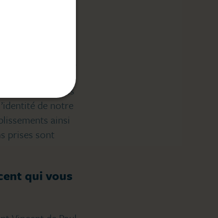
de Covid, dans la
 Vie Sociale (CVS)
ec les directeurs,
ésidents et d’être
 Ainsi les membres
’identité de notre
blissements ainsi
s prises sont
cent qui vous
int Vincent de Paul