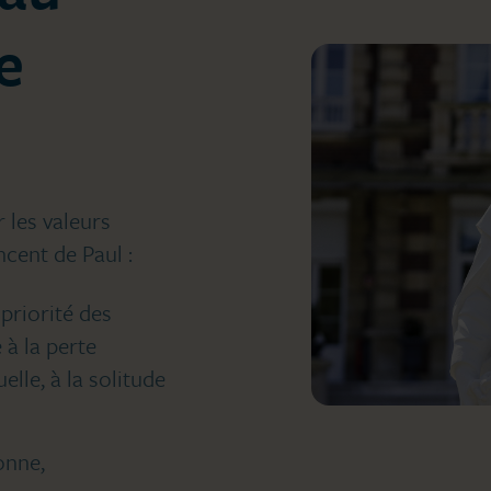
e
r les valeurs
cent de Paul :
 priorité des
 à la perte
lle, à la solitude
onne,