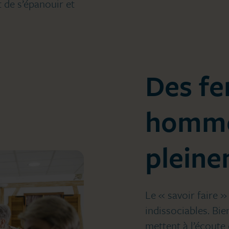
 de s’épanouir et
Des f
homm
pleine
Le « savoir faire »
indissociables. Bie
mettent à l’écoute 