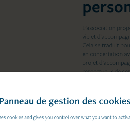
person
L’association prop
vie et d’accompagn
Cela se traduit p
en concertation ave
projet d’accompag
respectueux de ses
compte l’activité 
spirituel.
Panneau de gestion des cookie
uses cookies and gives you control over what you want to activ