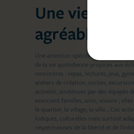
Une vie activ
agréable
Une attention spécifique est portée à t
de la vie quotidienne propices aux éc
rencontres : repas, lectures, jeux, gy
ateliers de création, sorties, excursio
activités, soutenues par des équipes d
associent familles, amis, voisins ; elle
le quartier, le village, la ville… Ces acti
ludiques, culturelles mais surtout ada
respectueuses de la liberté et de l’int