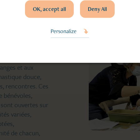
e et
OK, accept all
Deny All
Personalize
outes les activités
hanges et aux
mnastique douce,
ns, rencontres. Ces
e bénévoles,
s sont ouvertes sur
vités variées,
ptées,
imité de chacun,