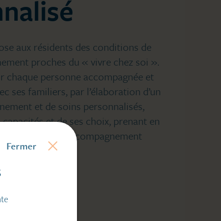
nalisé
ose aux résidents des conditions de
ement proches du « vivre chez soi ».
our chaque personne accompagnée et
c ses familiers, par l’élaboration d’un
nement et de soins personnalisés,
 capacités et de ses choix, prenant en
intellectuelle et l’accompagnement
Fermer
s
ate