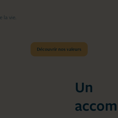
la vie.
Découvrir nos valeurs
Un
accom