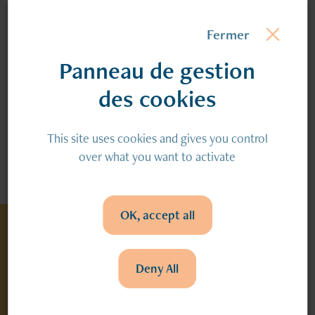
Fermer
Panneau de gestion
Accueil
S’inscrire à la newsletter
des cookies
S’inscrire à la
This site uses cookies and gives you control
over what you want to activate
newsletter
OK, accept all
Pour rester informé de l’actualité de
Deny All
l’Association Monsieur Vincent et de
ses résidences, abonnez-vous à la