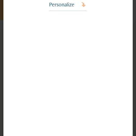
newsletter.
Personalize
ADRESSE MAIL*
CONFIRMATION DE L'ADRESSE EMAIL*