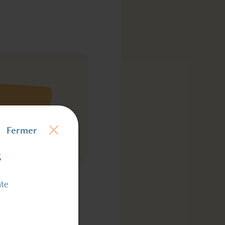
Fermer
s
ate