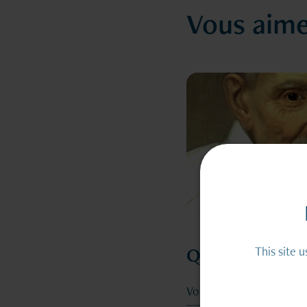
Vous aime
Qui sommes-n
This site 
Voir la page