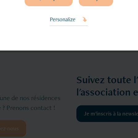
Personalize
Suivez toute l
l'association 
l'une de nos résidences
 ? Prenons contact !
Je m’inscris à la newsl
lez-nous