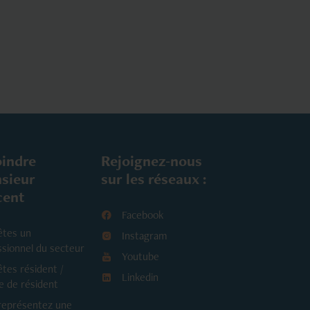
oindre
Rejoignez-nous
sieur
sur les réseaux :
cent
Facebook
êtes un
Instagram
ssionnel du secteur
Youtube
êtes résident /
Linkedin
e de résident
représentez une