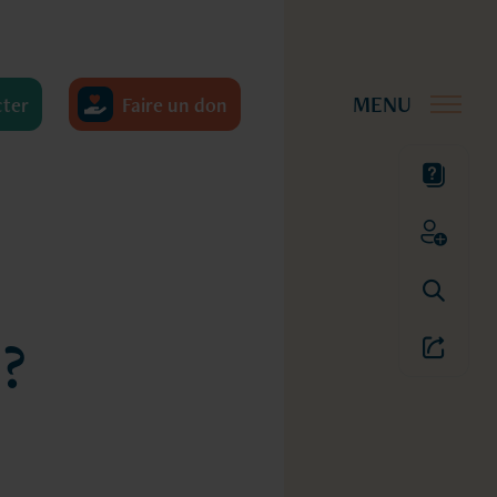
cter
Faire un don
?