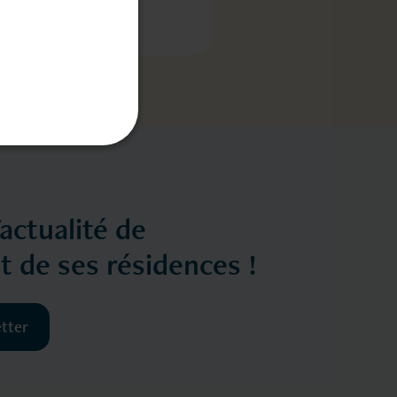
'actualité de
et de ses résidences !
etter